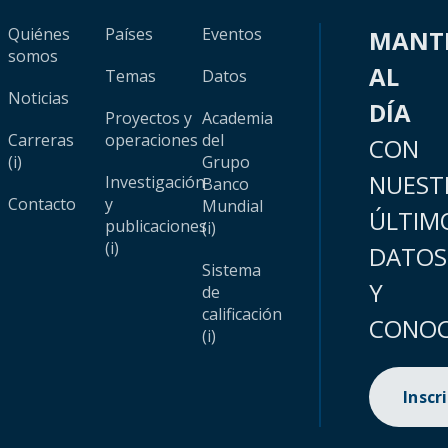
Quiénes
Países
Eventos
MANT
somos
AL
Temas
Datos
Noticias
DÍA
Proyectos y
Academia
Carreras
operaciones
del
CON
(i)
Grupo
NUEST
Investigación
Banco
Contacto
y
Mundial
ÚLTIM
publicaciones
(i)
(i)
DATOS
Sistema
Y
de
calificación
CONOC
(i)
Inscr