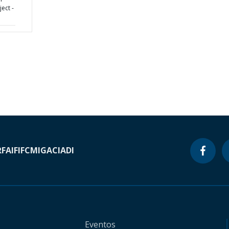
ect -
RF
AIF
IFC
MIGA
CIADI
Eventos