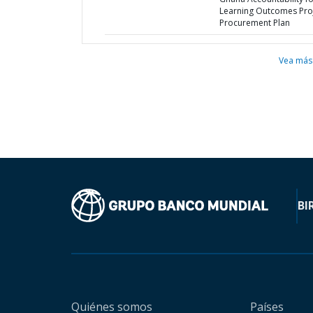
Learning Outcomes Proj
Procurement Plan
Vea más
BI
Quiénes somos
Países