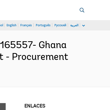
ñol
English
Français
Português
Русский
العربية
165557- Ghana
ct - Procurement
ENLACES