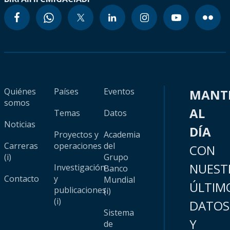
Quiénes
Países
Eventos
MANT
somos
AL
Temas
Datos
Noticias
DÍA
Proyectos y
Academia
Carreras
operaciones
del
CON
(i)
Grupo
NUEST
Investigación
Banco
Contacto
y
Mundial
ÚLTIM
publicaciones
(i)
(i)
DATOS
Sistema
Y
de