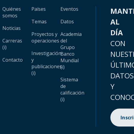
Quiénes
Países
Eventos
MANT
somos
AL
Temas
Datos
Noticias
DÍA
Proyectos y
Academia
Carreras
operaciones
del
CON
(i)
Grupo
NUEST
Investigación
Banco
Contacto
y
Mundial
ÚLTIM
publicaciones
(i)
(i)
DATOS
Sistema
Y
de
calificación
CONOC
(i)
Inscr