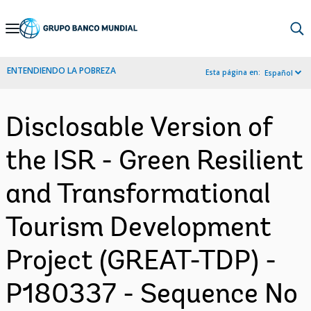
Skip
to
Main
ENTENDIENDO LA POBREZA
Esta página en:
Español
Navigation
Disclosable Version of
the ISR - Green Resilient
and Transformational
Tourism Development
Project (GREAT-TDP) -
P180337 - Sequence No