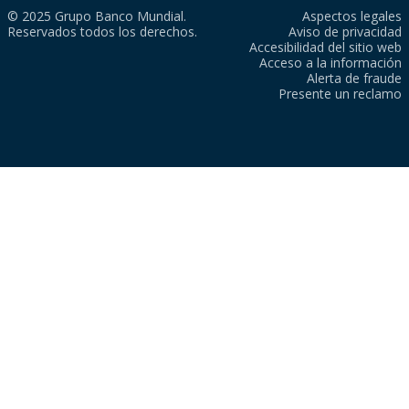
© 2025 Grupo Banco Mundial.
Aspectos legales
Reservados todos los derechos.
Aviso de privacidad
Accesibilidad del sitio web
Acceso a la información
Alerta de fraude
Presente un reclamo