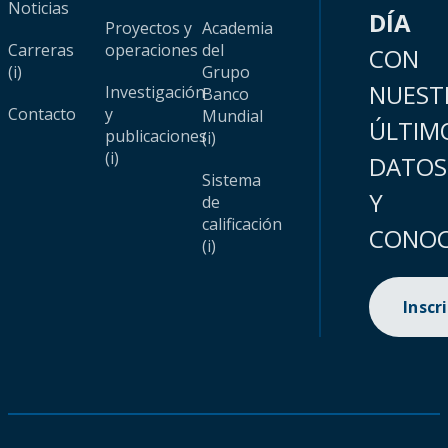
Noticias
DÍA
Proyectos y
Academia
Carreras
operaciones
del
CON
(i)
Grupo
NUEST
Investigación
Banco
Contacto
y
Mundial
ÚLTIM
publicaciones
(i)
(i)
DATOS
Sistema
Y
de
calificación
CONOC
(i)
Inscr