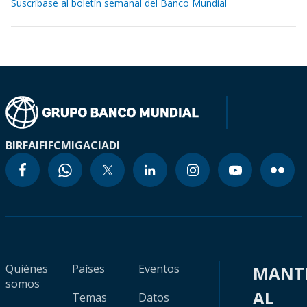
Suscríbase al boletín semanal del Banco Mundial
BIRF
AIF
IFC
MIGA
CIADI
Quiénes
Países
Eventos
MANT
somos
AL
Temas
Datos