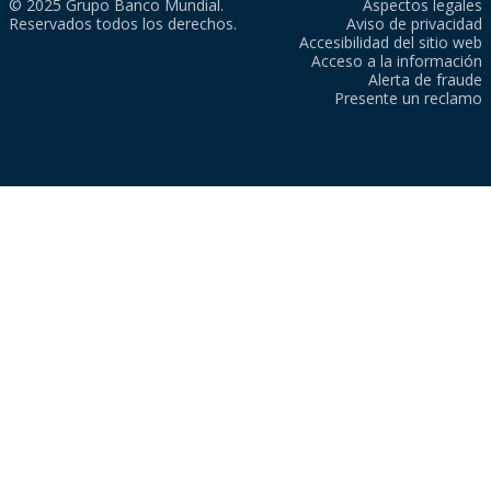
© 2025 Grupo Banco Mundial.
Aspectos legales
Reservados todos los derechos.
Aviso de privacidad
Accesibilidad del sitio web
Acceso a la información
Alerta de fraude
Presente un reclamo