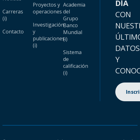
DÍA
Proyectos y
Academia
Carreras
operaciones
del
CON
(i)
Grupo
NUEST
Investigación
Banco
Contacto
y
Mundial
ÚLTIM
publicaciones
(i)
(i)
DATOS
Sistema
Y
de
calificación
CONOC
(i)
Inscr