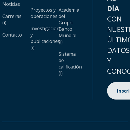
Noticias
DÍA
Proyectos y
Academia
Carreras
operaciones
del
CON
(i)
Grupo
NUEST
Investigación
Banco
Contacto
y
Mundial
ÚLTIM
publicaciones
(i)
(i)
DATOS
Sistema
Y
de
calificación
CONOC
(i)
Inscr