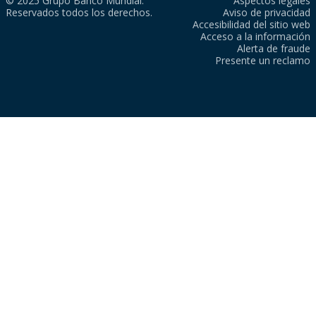
© 2025 Grupo Banco Mundial.
Aspectos legales
Reservados todos los derechos.
Aviso de privacidad
Accesibilidad del sitio web
Acceso a la información
Alerta de fraude
Presente un reclamo