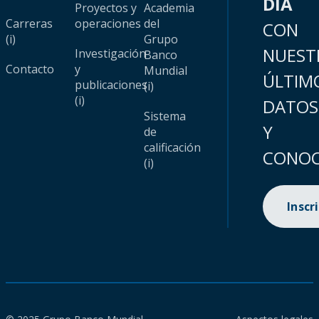
DÍA
Proyectos y
Academia
Carreras
operaciones
del
CON
(i)
Grupo
NUEST
Investigación
Banco
Contacto
y
Mundial
ÚLTIM
publicaciones
(i)
(i)
DATOS
Sistema
Y
de
calificación
CONOC
(i)
Inscr