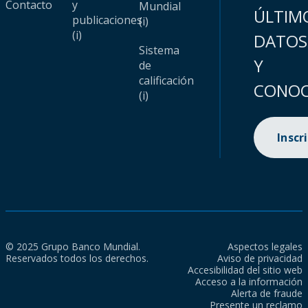
Contacto
y
Mundial
ÚLTIM
publicaciones
(i)
(i)
DATOS
Sistema
Y
de
calificación
CONOC
(i)
Inscr
© 2025 Grupo Banco Mundial.
Aspectos legales
Reservados todos los derechos.
Aviso de privacidad
Accesibilidad del sitio web
Acceso a la información
Alerta de fraude
Presente un reclamo