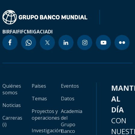
BIRF
AIF
IFC
MIGA
CIADI
Quiénes
Países
Eventos
MANT
somos
AL
Temas
Datos
Noticias
DÍA
Proyectos y
Academia
Carreras
operaciones
del
CON
(i)
Grupo
NUEST
Investigación
Banco