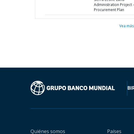
Administration Project -
Procurement Plan
Vea más
BI
Quiénes somos
Países