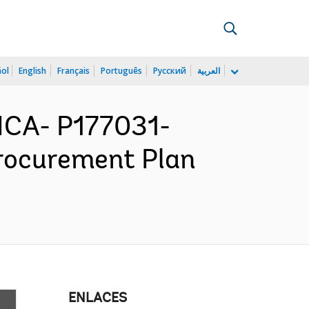
ñol
English
Français
Português
Русский
العربية
ICA- P177031-
Procurement Plan
ENLACES