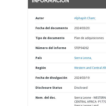
INFORMACIÓN
Autor
Alphajoh Cham;
Fecha del documento
2024/03/20
Tipo de documento
Plan de adquisiciones
Número del informe
STEP94262
País
Sierra Leona,
Región
Western and Central Afr
Fecha de divulgación
2024/03/19
Disclosure Status
Disclosed
Nom. del doc.
Sierra Leone - WESTER
CENTRAL AFRICA- P177
Sierra Leone Land