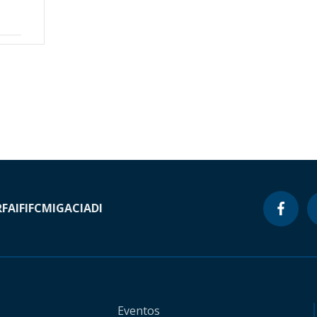
RF
AIF
IFC
MIGA
CIADI
Eventos