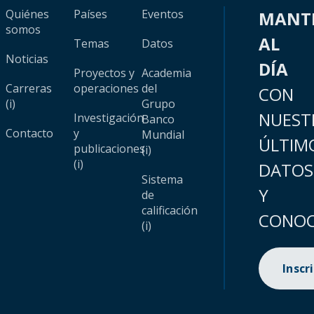
Quiénes
Países
Eventos
MANT
somos
AL
Temas
Datos
Noticias
DÍA
Proyectos y
Academia
Carreras
operaciones
del
CON
(i)
Grupo
NUEST
Investigación
Banco
Contacto
y
Mundial
ÚLTIM
publicaciones
(i)
(i)
DATOS
Sistema
Y
de
calificación
CONOC
(i)
Inscr