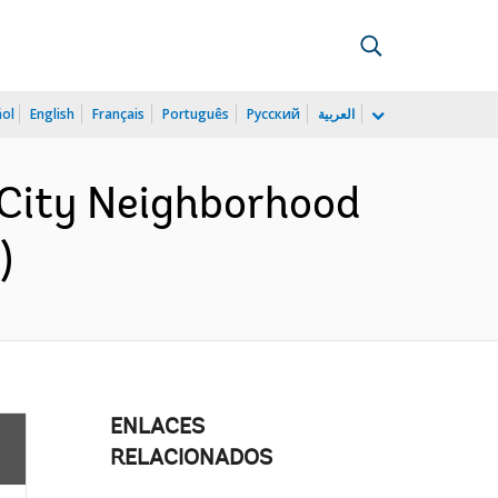
ñol
English
Français
Português
Русский
العربية
City Neighborhood
)
ENLACES
RELACIONADOS