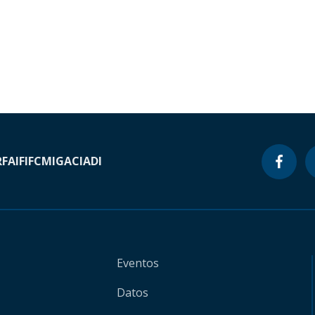
RF
AIF
IFC
MIGA
CIADI
Eventos
Datos