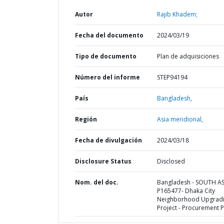
Autor
Rajib Khadem;
Fecha del documento
2024/03/19
Tipo de documento
Plan de adquisiciones
Número del informe
STEP94194
País
Bangladesh,
Región
Asia meridional,
Fecha de divulgación
2024/03/18
Disclosure Status
Disclosed
Nom. del doc.
Bangladesh - SOUTH AS
P165477- Dhaka City
Neighborhood Upgrad
Project - Procurement P