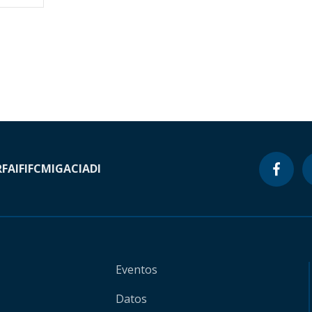
RF
AIF
IFC
MIGA
CIADI
Eventos
Datos