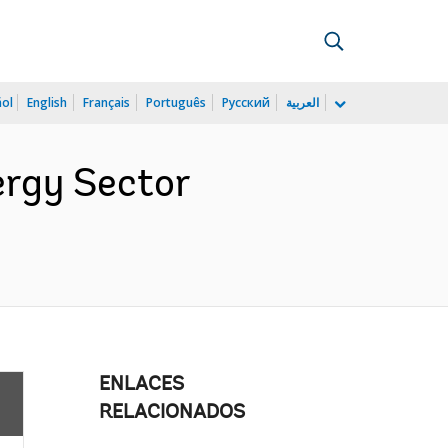
ñol
English
Français
Português
Русский
العربية
ergy Sector
ENLACES
RELACIONADOS