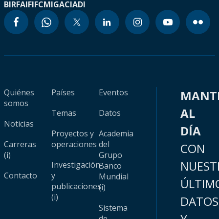
BIRF
AIF
IFC
MIGA
CIADI
Quiénes
Países
Eventos
MANT
somos
AL
Temas
Datos
Noticias
DÍA
Proyectos y
Academia
Carreras
operaciones
del
CON
(i)
Grupo
NUEST
Investigación
Banco
Contacto
y
Mundial
ÚLTIM
publicaciones
(i)
(i)
DATOS
Sistema
Y
de