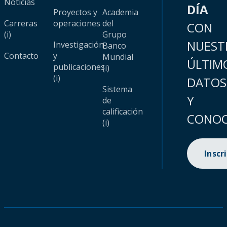
Noticias
DÍA
Proyectos y
Academia
Carreras
operaciones
del
CON
(i)
Grupo
NUEST
Investigación
Banco
Contacto
y
Mundial
ÚLTIM
publicaciones
(i)
(i)
DATOS
Sistema
Y
de
calificación
CONOC
(i)
Inscr