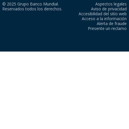
© 2025 Grupo Banco Mundial.
Aspectos legales
Reservados todos los derechos.
Aviso de privacidad
Accesibilidad del sitio web
Acceso a la información
Alerta de fraude
Presente un reclamo