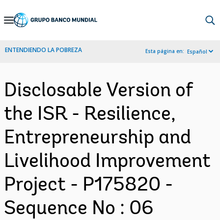
Skip
to
Main
ENTENDIENDO LA POBREZA
Esta página en:
Español
Navigation
Disclosable Version of
the ISR - Resilience,
Entrepreneurship and
Livelihood Improvement
Project - P175820 -
Sequence No : 06