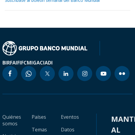
Suscríbase al boletín semanal del Banco Mundial
BIRF
AIF
IFC
MIGA
CIADI
Quiénes
Países
Eventos
MANT
somos
AL
Temas
Datos