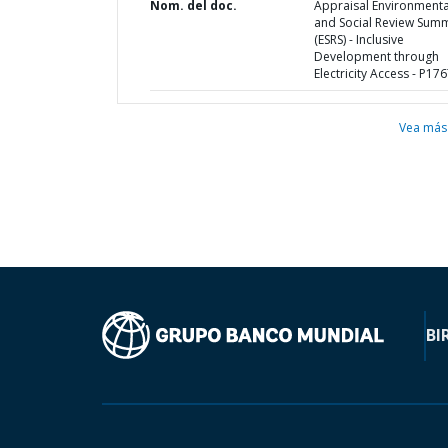
Nom. del doc.
Appraisal Environmenta
and Social Review Sum
(ESRS) - Inclusive
Development through
Electricity Access - P17
Vea más
BI