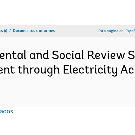
s (i)
Documentos e informes
Esta página en:
Espa
ental and Social Review
ent through Electricity A
nados