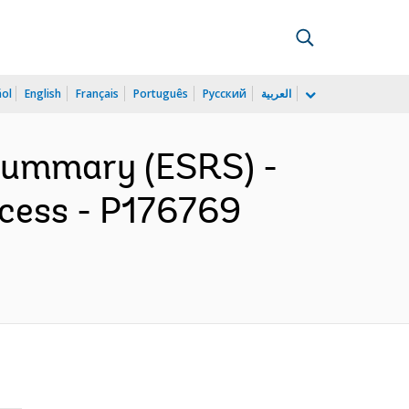
ñol
English
Français
Português
Русский
العربية
 Summary (ESRS) -
ccess - P176769