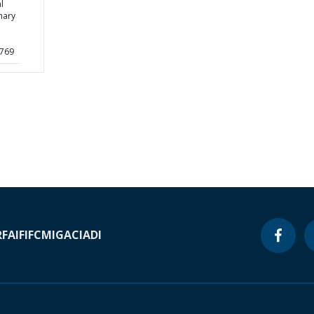
l
mary
6769
RF
AIF
IFC
MIGA
CIADI