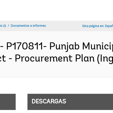
s (i)
Documentos e informes
Esta página en:
Espa
- P170811- Punjab Munici
t - Procurement Plan (Ing
DESCARGAS