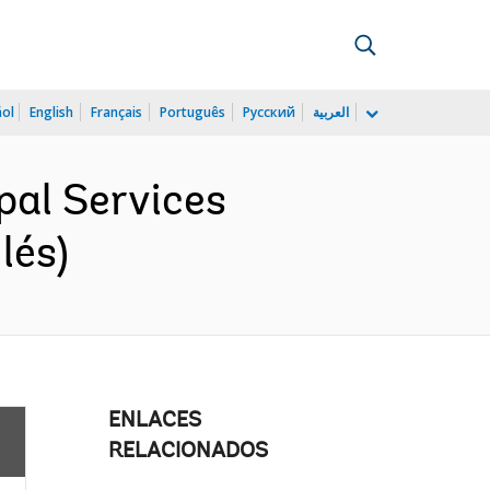
ñol
English
Français
Português
Русский
العربية
pal Services
lés)
ENLACES
RELACIONADOS