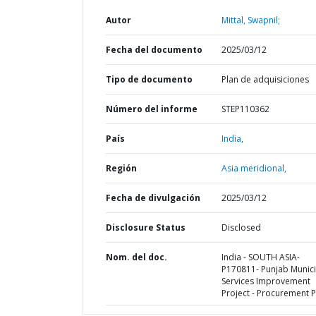
Autor
Mittal, Swapnil;
Fecha del documento
2025/03/12
Tipo de documento
Plan de adquisiciones
Número del informe
STEP110362
País
India,
Región
Asia meridional,
Fecha de divulgación
2025/03/12
Disclosure Status
Disclosed
Nom. del doc.
India - SOUTH ASIA-
P170811- Punjab Munici
Services Improvement
Project - Procurement P