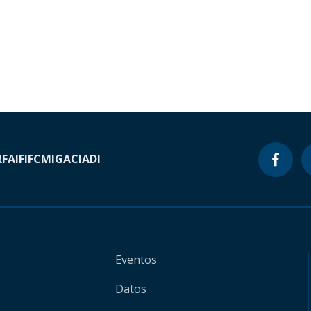
RF
AIF
IFC
MIGA
CIADI
Eventos
Datos