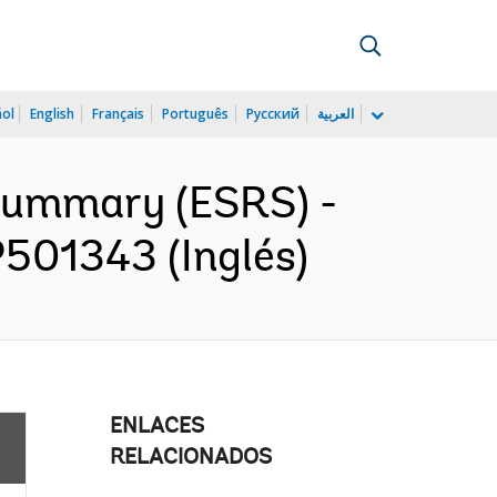
ñol
English
Français
Português
Русский
العربية
 Summary (ESRS) -
P501343 (Inglés)
ENLACES
RELACIONADOS