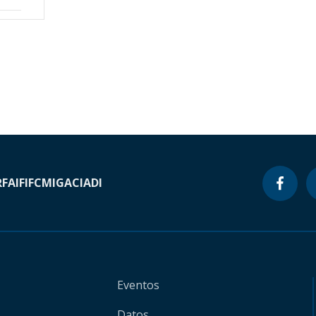
RF
AIF
IFC
MIGA
CIADI
Eventos
Datos