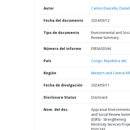
Autor
Camos Daurella, Daniel
Fecha del documento
2024/03/12
Tipo de documento
Environmental and Soci
Review Summary
Número del informe
ESRSA03344
País
Congo,
República del,
Región
Western and Central Afr
Fecha de divulgación
2024/03/11
Disclosure Status
Disclosed
Nom. del doc.
Appraisal Environmenta
and Social Review Sum
(ESRS) - Strengthening
Electricity Services Proje
P501343