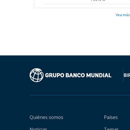
Vea más
BI
Quiénes somos
Países
Noticias
Temas