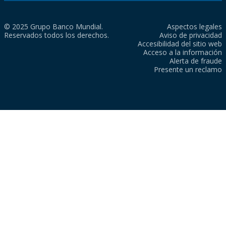
© 2025 Grupo Banco Mundial.
Aspectos legales
Reservados todos los derechos.
Aviso de privacidad
Accesibilidad del sitio web
Acceso a la información
Alerta de fraude
Presente un reclamo