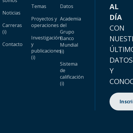
somos
AL
Temas
Datos
Noticias
DÍA
Proyectos y
Academia
Carreras
operaciones
del
CON
(i)
Grupo
NUEST
Investigación
Banco
Contacto
y
Mundial
ÚLTIM
publicaciones
(i)
(i)
DATOS
Sistema
Y
de
calificación
CONOC
(i)
Inscr