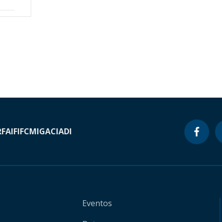
RF
AIF
IFC
MIGA
CIADI
Eventos