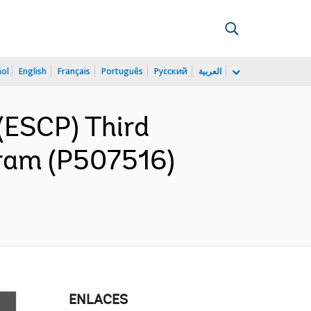
ñol
English
Français
Português
Русский
العربية
(ESCP) Third
ram (P507516)
ENLACES