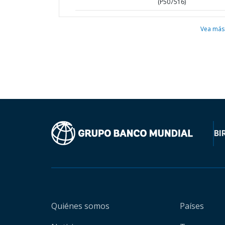
(P507516)
Vea más
BI
Quiénes somos
Países