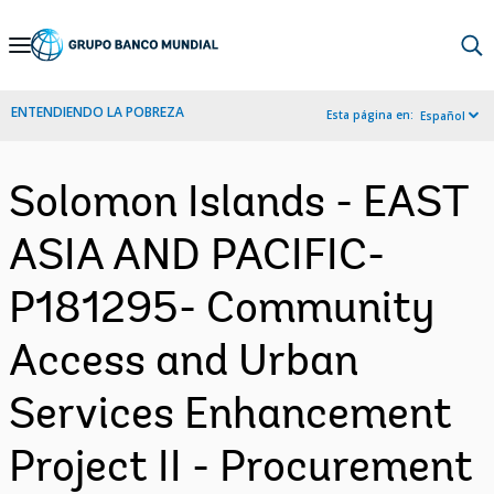
Skip
to
Main
ENTENDIENDO LA POBREZA
Esta página en:
Español
Navigation
Solomon Islands - EAST
ASIA AND PACIFIC-
P181295- Community
Access and Urban
Services Enhancement
Project II - Procurement