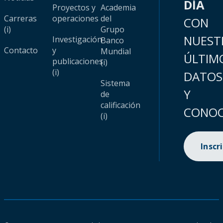
DÍA
Proyectos y
Academia
Carreras
operaciones
del
CON
(i)
Grupo
NUEST
Investigación
Banco
Contacto
y
Mundial
ÚLTIM
publicaciones
(i)
(i)
DATOS
Sistema
Y
de
calificación
CONOC
(i)
Inscr