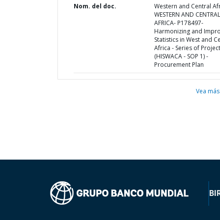
Nom. del doc.
Western and Central Afr
WESTERN AND CENTRA
AFRICA- P178497-
Harmonizing and Impro
Statistics in West and C
Africa - Series of Projec
(HISWACA - SOP 1) -
Procurement Plan
Vea más
BI