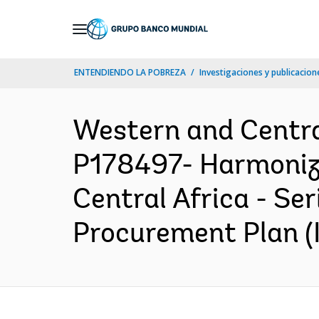
Skip
to
Main
ENTENDIENDO LA POBREZA
Investigaciones y publicacione
Navigation
Western and Centr
P178497- Harmonizi
Central Africa - Ser
Procurement Plan (I