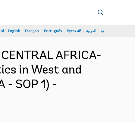
ñol
English
Français
Português
Русский
العربية
D CENTRAL AFRICA-
ics in West and
 - SOP 1) -