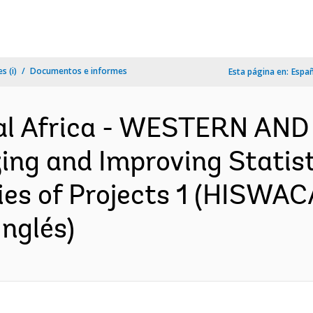
s (i)
Documentos e informes
Esta página en:
Espa
al Africa - WESTERN AN
ng and Improving Statist
ies of Projects 1 (HISWACA
nglés)