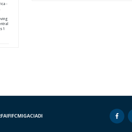
ica -
L
ving
entral
ts 1
RF
AIF
IFC
MIGA
CIADI