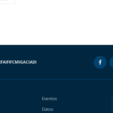
RF
AIF
IFC
MIGA
CIADI
Eventos
Datos