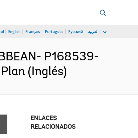
ñol
English
Français
Português
Русский
العربية
IBBEAN- P168539-
Plan (Inglés)
ENLACES
RELACIONADOS