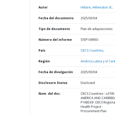
Autor
Hillaire, Akhenaton St.;
Fecha del documento
2025/03/04
Tipo de documento
Plan de adquisiciones
Número del informe
STEP109950
País
OECS Countries,
Región
América Latina y el Cari
Fecha de divulgación
2025/03/04
Disclosure Status
Disclosed
Nom. del doc.
OECS Countries - LATIN
AMERICA AND CARIBBE
P168539- OECS Regiona
Health Project -
Procurement Plan