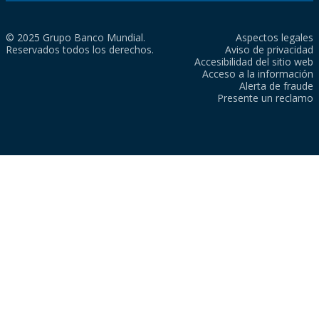
© 2025 Grupo Banco Mundial.
Aspectos legales
Reservados todos los derechos.
Aviso de privacidad
Accesibilidad del sitio web
Acceso a la información
Alerta de fraude
Presente un reclamo