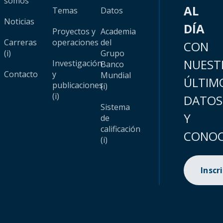
somos
AL
Temas
Datos
Noticias
DÍA
Proyectos y
Academia
Carreras
operaciones
del
CON
(i)
Grupo
NUEST
Investigación
Banco
Contacto
y
Mundial
ÚLTIM
publicaciones
(i)
(i)
DATOS
Sistema
Y
de
calificación
CONOC
(i)
Inscr