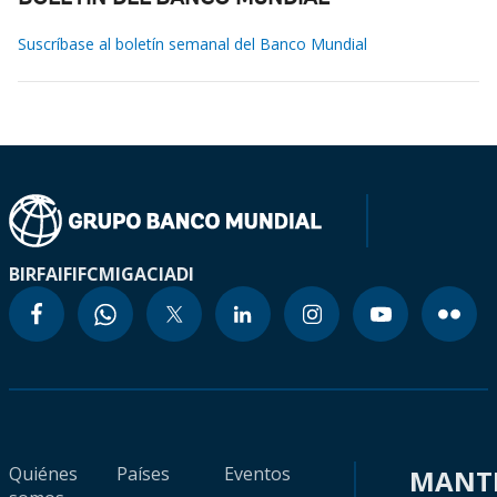
Suscríbase al boletín semanal del Banco Mundial
BIRF
AIF
IFC
MIGA
CIADI
Quiénes
Países
Eventos
MANT