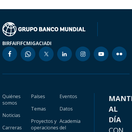
BIRF
AIF
IFC
MIGA
CIADI
Quiénes
Países
Eventos
MANT
somos
AL
Temas
Datos
Noticias
DÍA
Proyectos y
Academia
Carreras
operaciones
del
CON