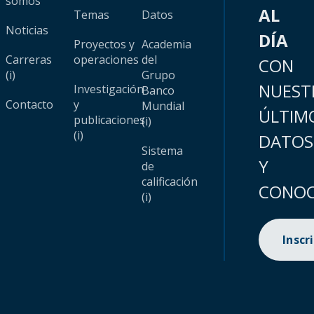
somos
AL
Temas
Datos
Noticias
DÍA
Proyectos y
Academia
Carreras
operaciones
del
CON
(i)
Grupo
NUEST
Investigación
Banco
Contacto
y
Mundial
ÚLTIM
publicaciones
(i)
(i)
DATOS
Sistema
Y
de
calificación
CONOC
(i)
Inscr