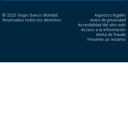
© 2025 Grupo Banco Mundial.
Aspectos legales
Reservados todos los derechos.
Aviso de privacidad
Accesibilidad del sitio web
Acceso a la información
Alerta de fraude
Presente un reclamo