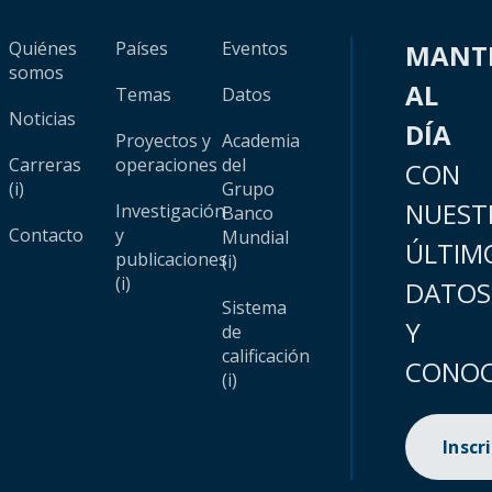
Quiénes
Países
Eventos
MANT
somos
AL
Temas
Datos
Noticias
DÍA
Proyectos y
Academia
Carreras
operaciones
del
CON
(i)
Grupo
NUEST
Investigación
Banco
Contacto
y
Mundial
ÚLTIM
publicaciones
(i)
(i)
DATOS
Sistema
Y
de
calificación
CONOC
(i)
Inscr