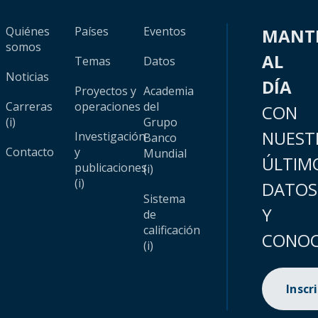
Quiénes
Países
Eventos
MANT
somos
AL
Temas
Datos
Noticias
DÍA
Proyectos y
Academia
Carreras
operaciones
del
CON
(i)
Grupo
NUEST
Investigación
Banco
Contacto
y
Mundial
ÚLTIM
publicaciones
(i)
(i)
DATOS
Sistema
Y
de
calificación
CONOC
(i)
Inscr