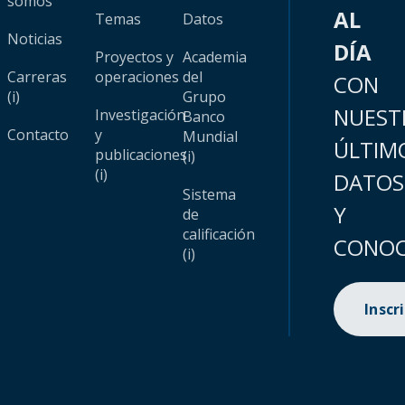
somos
AL
Temas
Datos
Noticias
DÍA
Proyectos y
Academia
Carreras
operaciones
del
CON
(i)
Grupo
NUEST
Investigación
Banco
Contacto
y
Mundial
ÚLTIM
publicaciones
(i)
(i)
DATOS
Sistema
Y
de
calificación
CONOC
(i)
Inscr