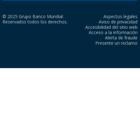
© 2025 Grupo Banco Mundial.
Aspectos legales
Reservados todos los derechos.
Aviso de privacidad
Accesibilidad del sitio web
Acceso a la información
Alerta de fraude
Presente un reclamo