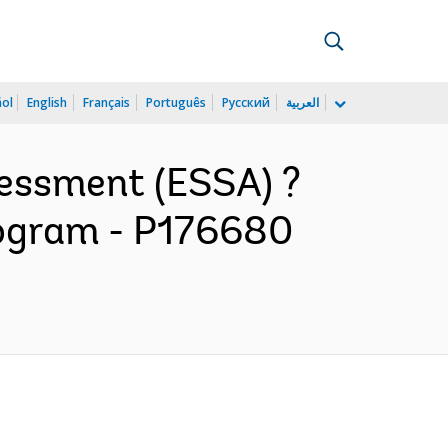
ñol
English
Français
Português
Русский
العربية
essment (ESSA) ?
Program - P176680