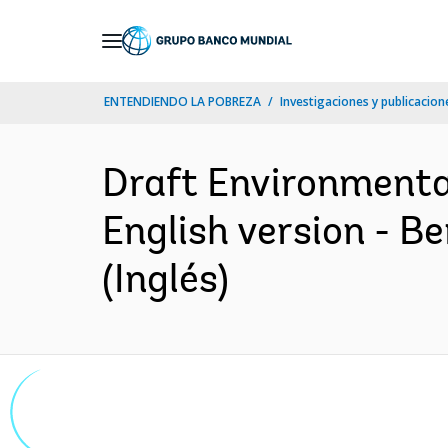
Skip
to
Main
ENTENDIENDO LA POBREZA
Investigaciones y publicacione
Navigation
Draft Environmenta
English version - B
(Inglés)