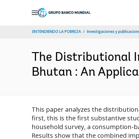
Skip
to
Main
ENTENDIENDO LA POBREZA
Investigaciones y publicacione
Navigation
The Distributional 
Bhutan : An Applica
This paper analyzes the distribution
first, this is the first substantive 
household survey, a consumption-ba
Results show that the combined impac