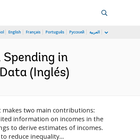
ñol
English
Français
Português
Русский
العربية
l Spending in
Data (Inglés)
It makes two main contributions:
limited information on incomes in the
gs to derive estimates of incomes.
o reduce inequality...