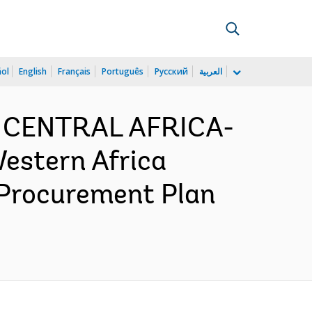
ñol
English
Français
Português
Русский
العربية
D CENTRAL AFRICA-
Western Africa
 Procurement Plan