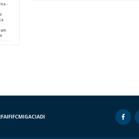
ica -
L
l
ca
l
gram
an
RF
AIF
IFC
MIGA
CIADI