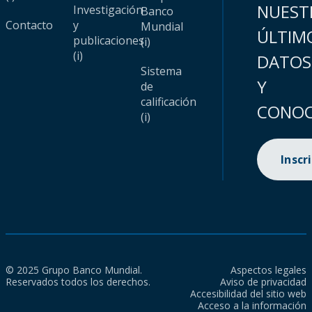
NUEST
Investigación
Banco
Contacto
y
Mundial
ÚLTIM
publicaciones
(i)
(i)
DATOS
Sistema
Y
de
calificación
CONOC
(i)
Inscr
© 2025 Grupo Banco Mundial.
Aspectos legales
Reservados todos los derechos.
Aviso de privacidad
Accesibilidad del sitio web
Acceso a la información