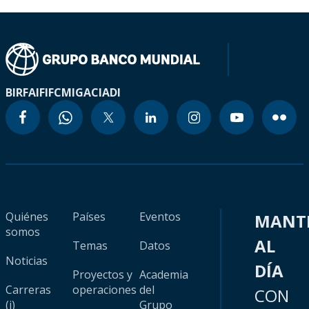
BIRF
AIF
IFC
MIGA
CIADI
Quiénes
Países
Eventos
MANT
somos
AL
Temas
Datos
Noticias
DÍA
Proyectos y
Academia
Carreras
operaciones
del
CON
(i)
Grupo