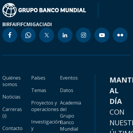
BIRF
AIF
IFC
MIGA
CIADI
Quiénes
Países
Eventos
MANT
somos
AL
Temas
Datos
Noticias
DÍA
Proyectos y
Academia
Carreras
operaciones
del
CON
(i)
Grupo
NUEST
Investigación
Banco
Contacto
y
Mundial