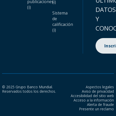
ÚLTIM
publicaciones
(i)
(i)
DATOS
Sistema
Y
de
calificación
CONOC
(i)
Inscr
© 2025 Grupo Banco Mundial.
Aspectos legales
Reservados todos los derechos.
Aviso de privacidad
Accesibilidad del sitio web
Acceso a la información
Alerta de fraude
Presente un reclamo