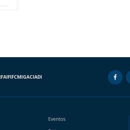
RF
AIF
IFC
MIGA
CIADI
Eventos