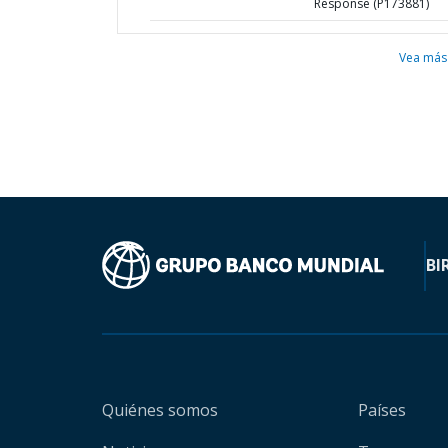
Response (P173881)
Vea más
BI
Quiénes somos
Países