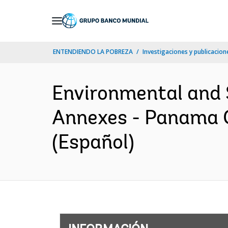
Skip
to
Main
ENTENDIENDO LA POBREZA
Investigaciones y publicacione
Navigation
Environmental and
Annexes - Panama 
(Español)