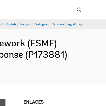
ñol
English
Français
Português
Русский
العربية
mework (ESMF)
ponse (P173881)
ENLACES