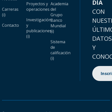
DÍA
Proyectos y
Academia
Carreras
operaciones
del
CON
(i)
Grupo
NUEST
Investigación
Banco
Contacto
y
Mundial
ÚLTIM
publicaciones
(i)
(i)
DATOS
Sistema
Y
de
calificación
CONOC
(i)
Inscr