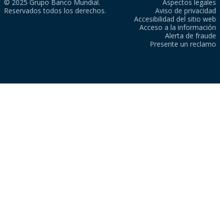
© 2025 Grupo Banco Mundial.
Aspectos legales
Reservados todos los derechos.
Aviso de privacidad
Accesibilidad del sitio web
Acceso a la información
Alerta de fraude
Presente un reclamo