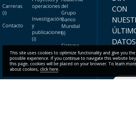
Carreras
operaciones
del
CON
(i)
Grupo
NUEST
Investigación
Banco
Contacto
y
Mundial
ÚLTIM
publicaciones
(i)
(i)
DATOS
Sistema
Y
de
This site uses cookies to optimize functionality and give you the
possible experience. If you continue to navigate this website be
calificación
CONOC
this page, cookies will be placed on your browser. To learn mor
(i)
about cookies,
click here
.
Inscr
© 2025 Grupo Banco Mundial.
Aspectos legales