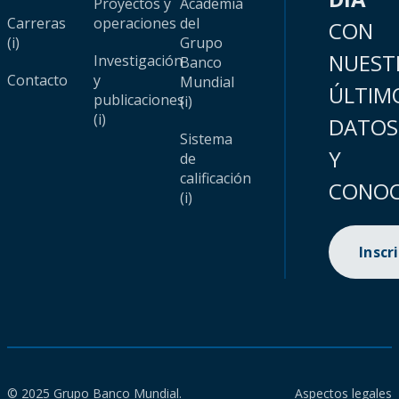
Proyectos y
Academia
Carreras
operaciones
del
CON
(i)
Grupo
NUEST
Investigación
Banco
Contacto
y
Mundial
ÚLTIM
publicaciones
(i)
(i)
DATOS
Sistema
Y
de
calificación
CONOC
(i)
Inscr
© 2025 Grupo Banco Mundial.
Aspectos legales