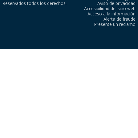
Reservados todos los derechos.
Aviso de privacidad
Accesibilidad del sitio web
Acceso a la información
Alerta de fraude
Presente un reclamo