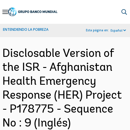
Skip
to
Main
ENTENDIENDO LA POBREZA
Esta página en:
Español
Navigation
Disclosable Version of
the ISR - Afghanistan
Health Emergency
Response (HER) Project
- P178775 - Sequence
No : 9 (Inglés)