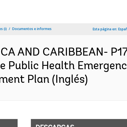
s (i)
Documentos e informes
Esta página en:
Espa
ICA AND CARIBBEAN- P174
he Public Health Emergen
ment Plan (Inglés)