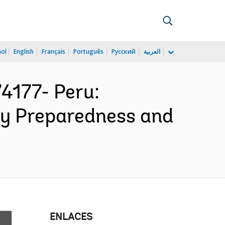
ñol
English
Français
Português
Русский
العربية
177- Peru:
cy Preparedness and
ENLACES