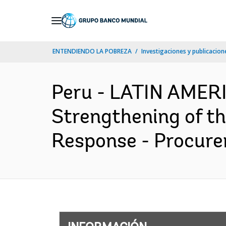
Skip
to
Main
ENTENDIENDO LA POBREZA
Investigaciones y publicacione
Navigation
Peru - LATIN AMER
Strengthening of t
Response - Procure