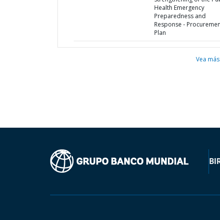
Health Emergency
Preparedness and
Response - Procuremen
Plan
Vea más
BI