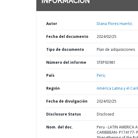
INFORMACIÓN
Autor
Diana Flores Huerto;
Fecha del documento
2024/02/25
Tipo de documento
Plan de adquisiciones
Número del informe
STEP92981
País
Perú,
Región
América Latina y el Cari
Fecha de divulgación
2024/02/25
Disclosure Status
Disclosed
Nom. del doc.
Peru - LATIN AMERICA 
CARIBBEAN- P174177- P
Strengthening of the Pu