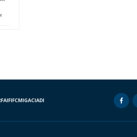
t
RF
AIF
IFC
MIGA
CIADI