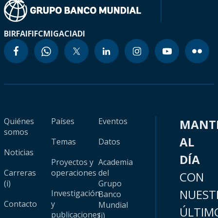
BIRF
AIF
IFC
MIGA
CIADI
Quiénes
Países
Eventos
MANT
somos
AL
Temas
Datos
Noticias
DÍA
Proyectos y
Academia
Carreras
operaciones
del
CON
(i)
Grupo
NUEST
Investigación
Banco
Contacto
y
Mundial
ÚLTIM
publicaciones
(i)