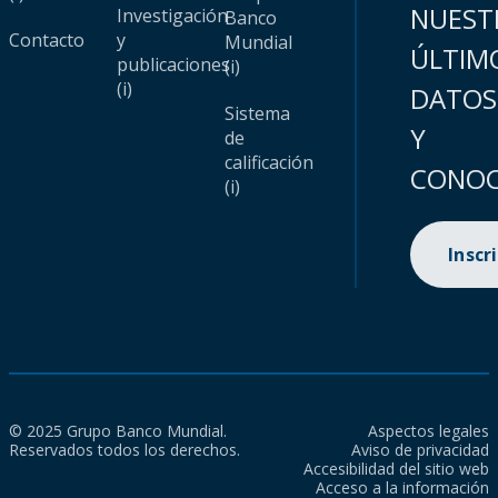
NUEST
Investigación
Banco
Contacto
y
Mundial
ÚLTIM
publicaciones
(i)
(i)
DATOS
Sistema
Y
de
calificación
CONOC
(i)
Inscr
© 2025 Grupo Banco Mundial.
Aspectos legales
Reservados todos los derechos.
Aviso de privacidad
Accesibilidad del sitio web
Acceso a la información