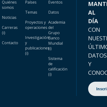
Quiénes
Países
Eventos
MANT
somos
AL
Temas
Datos
Noticias
DÍA
Proyectos y
Academia
Carreras
operaciones
del
CON
(i)
Grupo
NUEST
Investigación
Banco
Contacto
y
Mundial
ÚLTIM
publicaciones
(i)
(i)
DATOS
Sistema
Y
de
calificación
CONOC
(i)
Inscr