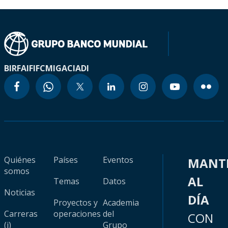
BIRF
AIF
IFC
MIGA
CIADI
Quiénes
Países
Eventos
MANT
somos
AL
Temas
Datos
Noticias
DÍA
Proyectos y
Academia
Carreras
operaciones
del
CON
(i)
Grupo