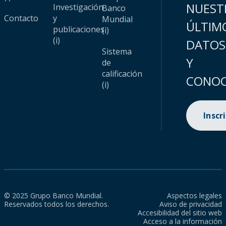
NUEST
Investigación
Banco
Contacto
y
Mundial
ÚLTIM
publicaciones
(i)
(i)
DATOS
Sistema
Y
de
calificación
CONOC
(i)
Inscr
© 2025 Grupo Banco Mundial.
Aspectos legales
Reservados todos los derechos.
Aviso de privacidad
Accesibilidad del sitio web
Acceso a la información