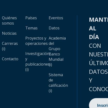
Quiénes
Países
Eventos
MANT
somos
AL
Temas
Datos
Noticias
DÍA
Proyectos y
Academia
Carreras
operaciones
del
CON
(i)
Grupo
NUEST
Investigación
Banco
Contacto
y
Mundial
ÚLTIM
publicaciones
(i)
(i)
DATOS
Sistema
Y
de
calificación
CONOC
(i)
Inscr