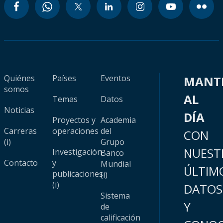
Quiénes
Países
Eventos
MANT
somos
AL
Temas
Datos
Noticias
DÍA
Proyectos y
Academia
Carreras
operaciones
del
CON
(i)
Grupo
NUEST
Investigación
Banco
Contacto
y
Mundial
ÚLTIM
publicaciones
(i)
(i)
DATOS
Sistema
Y
de
calificación