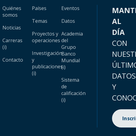
Quiénes
Países
Eventos
MANT
somos
AL
Temas
Datos
Noticias
DÍA
Proyectos y
Academia
Carreras
operaciones
del
CON
(i)
Grupo
NUEST
Investigación
Banco
Contacto
y
Mundial
ÚLTIM
publicaciones
(i)
(i)
DATOS
Sistema
Y
de
calificación
CONOC
(i)
Inscr