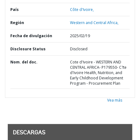
País
Côte d'Ivoire,
Región
Western and Central Africa,
Fecha de divulgación
2025/02/19
Disclosure Status
Disclosed
Nom. del doc.
Cote d'Ivoire - WESTERN AND
CENTRAL AFRICA- P179550- C?te
d'Ivoire Health, Nutrition, and
Early Childhood Development
Program - Procurement Plan
Vea más
DESCARGAS