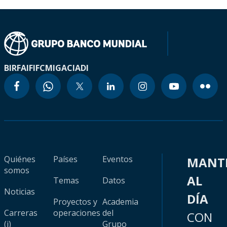
BIRF
AIF
IFC
MIGA
CIADI
Quiénes
Países
Eventos
MANT
somos
AL
Temas
Datos
Noticias
DÍA
Proyectos y
Academia
Carreras
operaciones
del
CON
(i)
Grupo