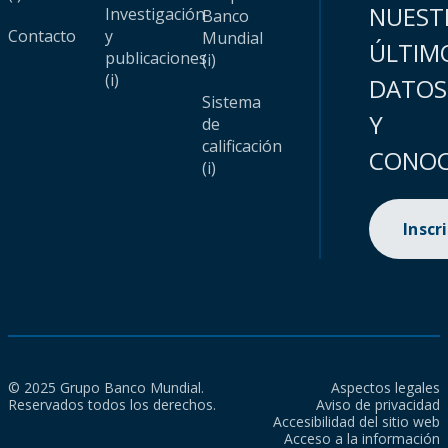
NUEST
Investigación
Banco
Contacto
y
Mundial
ÚLTIM
publicaciones
(i)
(i)
DATOS
Sistema
Y
de
calificación
CONOC
(i)
Inscr
© 2025 Grupo Banco Mundial.
Aspectos legales
Reservados todos los derechos.
Aviso de privacidad
Accesibilidad del sitio web
Acceso a la información