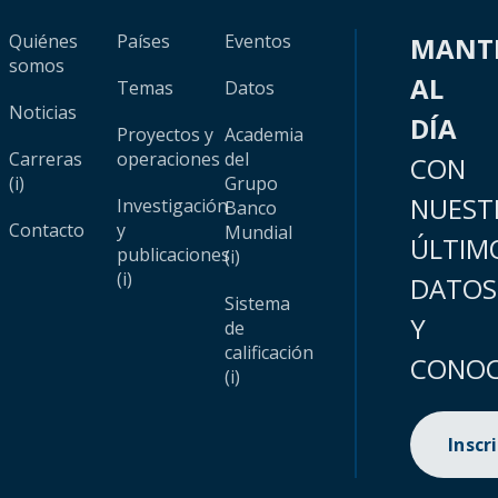
Quiénes
Países
Eventos
MANT
somos
AL
Temas
Datos
Noticias
DÍA
Proyectos y
Academia
Carreras
operaciones
del
CON
(i)
Grupo
NUEST
Investigación
Banco
Contacto
y
Mundial
ÚLTIM
publicaciones
(i)
(i)
DATOS
Sistema
Y
de
calificación
CONOC
(i)
Inscr