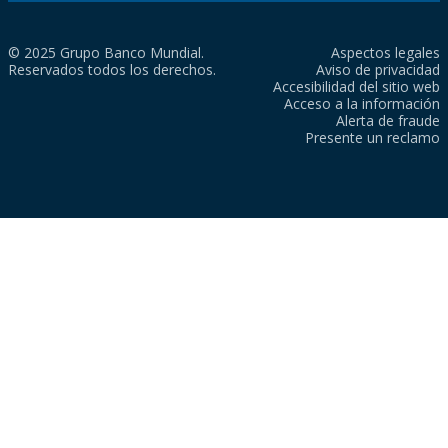
© 2025 Grupo Banco Mundial.
Aspectos legales
Reservados todos los derechos.
Aviso de privacidad
Accesibilidad del sitio web
Acceso a la información
Alerta de fraude
Presente un reclamo