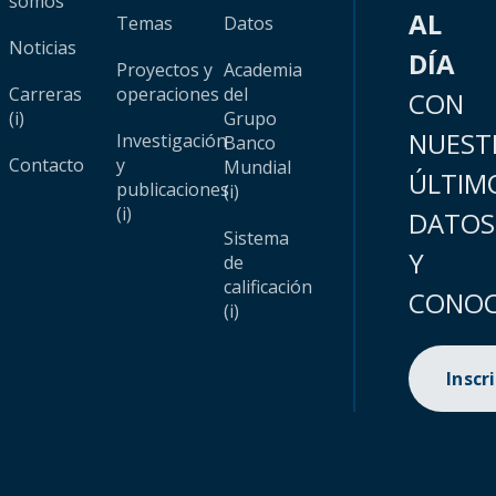
somos
AL
Temas
Datos
Noticias
DÍA
Proyectos y
Academia
Carreras
operaciones
del
CON
(i)
Grupo
NUEST
Investigación
Banco
Contacto
y
Mundial
ÚLTIM
publicaciones
(i)
(i)
DATOS
Sistema
Y
de
calificación
CONOC
(i)
Inscr