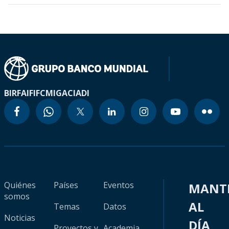
BIRF
AIF
IFC
MIGA
CIADI
Quiénes
Países
Eventos
MANT
somos
AL
Temas
Datos
Noticias
DÍA
Proyectos y
Academia