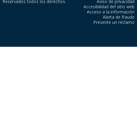
Reservados todos los derechos.
Aviso de privacidad
Accesibilidad del sitio web
Acceso a la información
Alerta de fraude
Presente un reclamo